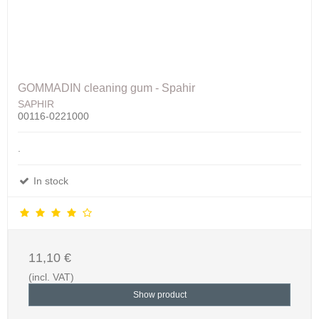
GOMMADIN cleaning gum - Spahir
SAPHIR
00116-0221000
.
In stock
11,10 €
(incl. VAT)
Show product