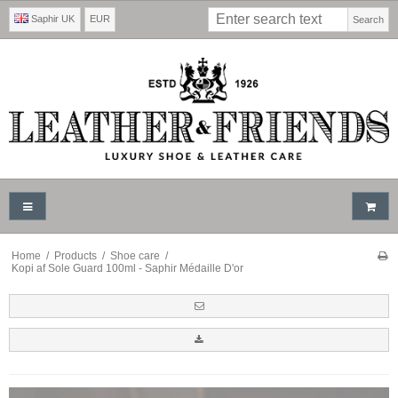
Saphir UK
EUR
Search
Home
/
Products
/
Shoe care
/
Kopi af Sole Guard 100ml - Saphir Médaille D'or